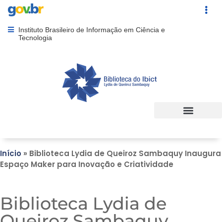
Portal Gov.br
Acesso ráp
Instituto Brasileiro de Informação em Ciência e
Abrir menu principal de navegação
Tecnologia
Início
»
Biblioteca Lydia de Queiroz Sambaquy Inaugura
Espaço Maker para Inovação e Criatividade
Biblioteca Lydia de
Queiroz Sambaquy