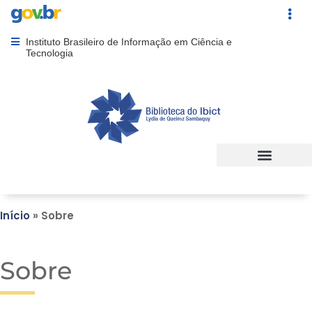
Portal Gov.br
Acesso ráp
Instituto Brasileiro de Informação em Ciência e
Abrir menu principal de navegação
Tecnologia
Início
»
Sobre
Sobre